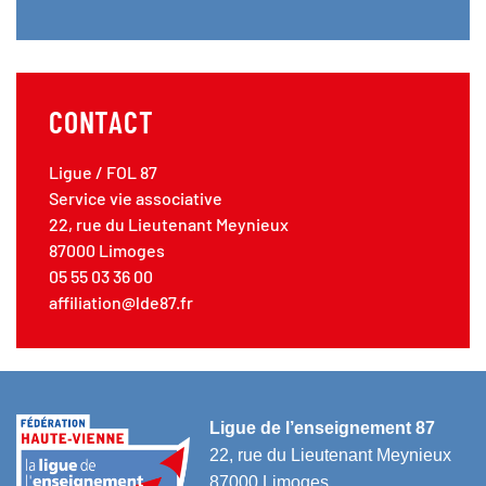
CONTACT
Ligue / FOL 87
Service vie associative
22, rue du Lieutenant Meynieux
87000 Limoges
05 55 03 36 00
affiliation@lde87.fr
Ligue de l’enseignement 87
22, rue du Lieutenant Meynieux
87000 Limoges