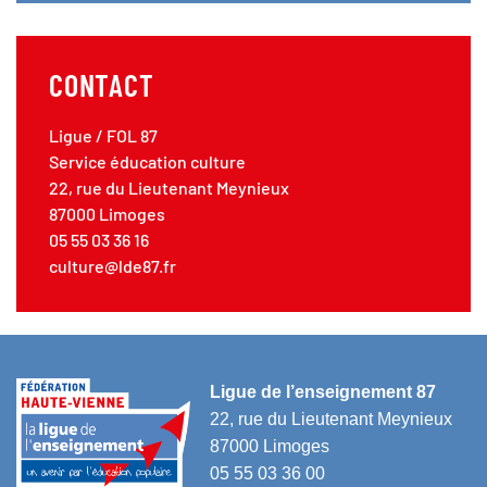
CONTACT
Ligue / FOL 87
Service éducation culture
22, rue du Lieutenant Meynieux
87000 Limoges
05 55 03 36 16
culture@lde87.fr
Ligue de l’enseignement 87
22, rue du Lieutenant Meynieux
87000 Limoges
05 55 03 36 00